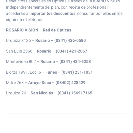
Beneficios Especiales en Ópticas a través de ROSARIO VISION.
Independientemente del plan, con receta de profesional,
accederán a
importantes descuentos
, consultar por ellos en los
siguientes teléfonos:
ROSARIO VISION – Red de Opticas
Urquiza 3136 –
Rosario – (0341) 436-0580
San Luis 2566 –
Rosario
–
(0341) 421-2067
Montevideo 802 –
Rosario
–
(0341) 424-6253
Elorza 1991, Loc. 6 –
Funes
–
(0341) 231-1031
Mitre 263 –
Arroyo Seco
–
(03402) 428429
Urquiza 26 –
San Nicolás
–
(0341) 156917165