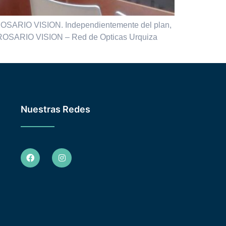
e ROSARIO VISION. Independientemente del plan,
os: ROSARIO VISION – Red de Opticas Urquiza
Nuestras Redes