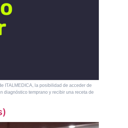
o de ITALMEDICA, la posibilidad de acceder de
un diagnóstico temprano y recibir una receta de
s)