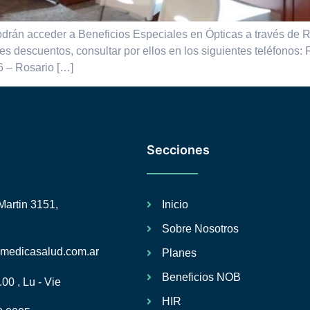
 podrán acceder a Beneficios Especiales en Ópticas a través d
tes descuentos, consultar por ellos en los siguientes teléfon
6 – Rosario […]
Secciones
Martin 3151,
Inicio
Sobre Nosotros
lmedicasalud.com.ar
Planes
Beneficios NOB
.00 , Lu - Vie
HIR