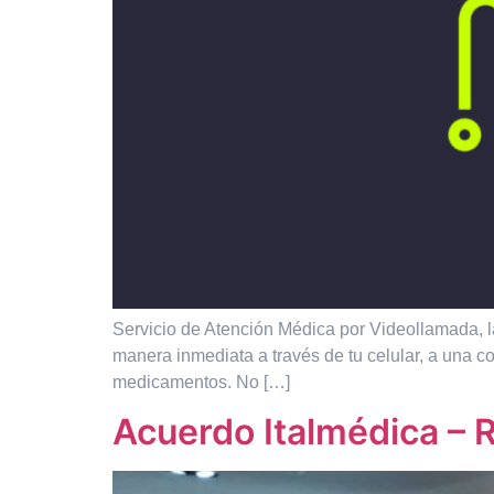
Servicio de Atención Médica por Videollamada, la
manera inmediata a través de tu celular, a una c
medicamentos. No […]
Acuerdo Italmédica – R