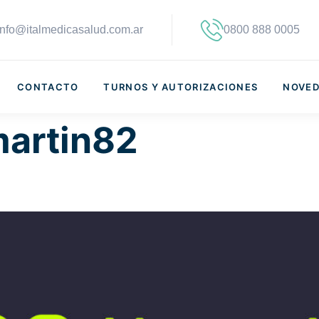
info@italmedicasalud.com.ar
0800 888 0005
CONTACTO
TURNOS Y AUTORIZACIONES
NOVED
martin82