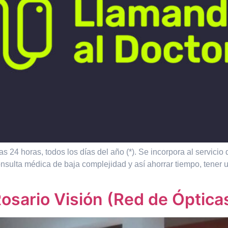
s 24 horas, todos los días del año (*). Se incorpora al servici
onsulta médica de baja complejidad y así ahorrar tiempo, tener 
osario Visión (Red de Óptica