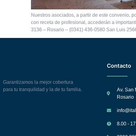
Nuestros asociados, a partir de este convenio,
con receta de profesional, accederán a importan
3136 – Rosario – (0341) 436-0580 San Luis 256
Contacto
Garantizamos la mejor cobertura
para tu tranquilidad y la de tu familia.
Av. San 
Rosario
info@ita
8.00 - 17