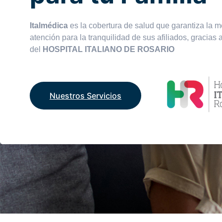
Italmédica
es la cobertura de salud que garantiza la m
atención para la tranquilidad de sus afiliados, gracias 
del
HOSPITAL ITALIANO DE ROSARIO
Nuestros Servicios