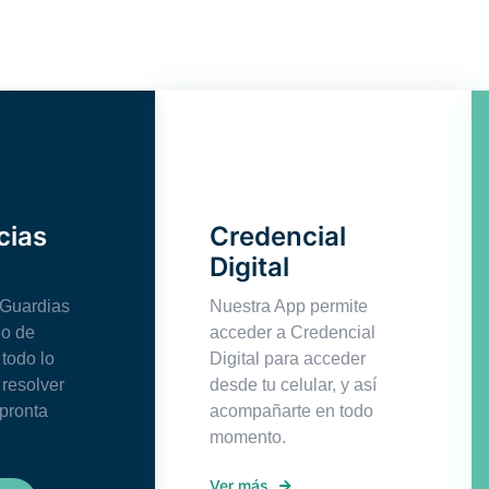
cias
Credencial
Digital
Guardias
Nuestra App permite
io de
acceder a Credencial
todo lo
Digital para acceder
 resolver
desde tu celular, y así
 pronta
acompañarte en todo
momento.
Ver más