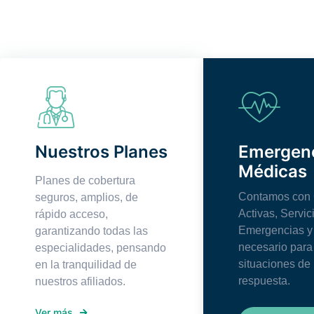
Nuestros Planes
Emergen
Médicas
Planes de cobertura
Contamos con 
seguros, amplios, de
Activas, Servic
rápido acceso,
Emergencias y 
garantizando todas las
necesario para
especialidades, pensando
situaciones de
en la tranquilidad de
respuesta.
nuestros afiliados.
Ver más